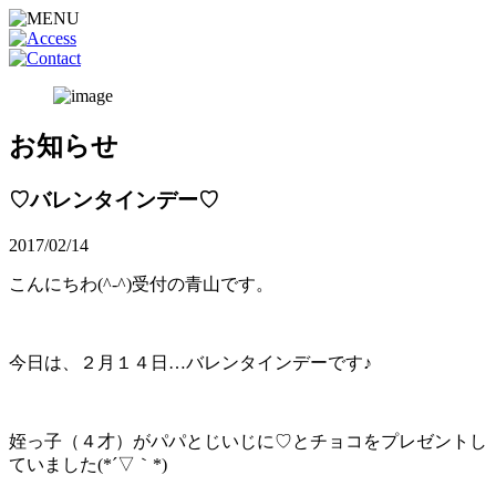
お知らせ
♡バレンタインデー♡
2017/02/14
こんにちわ(^-^)受付の青山です。
今日は、２月１４日…バレンタインデーです♪
姪っ子（４才）がパパとじいじに♡とチョコをプレゼントし
ていました(*´▽｀*)