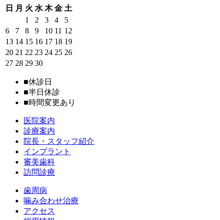
日
月
火
水
木
金
土
1
2
3
4
5
6
7
8
9
10
11
12
13
14
15
16
17
18
19
20
21
22
23
24
25
26
27
28
29
30
■
休診日
■
半日休診
■
時間変更あり
医院案内
診療案内
院長・スタッフ紹介
インプラント
審美歯科
訪問診療
歯周病
噛み合わせ治療
アクセス